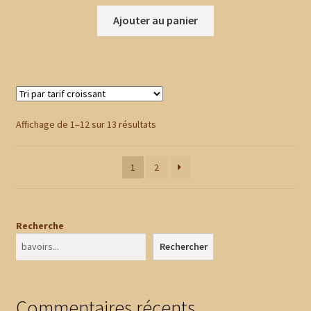
Ajouter au panier
Trié
Affichage de 1–12 sur 13 résultats
par
prix
1
2
croissant
Recherche
Rechercher
Commentaires récents