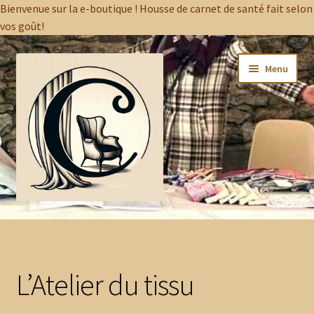
Bienvenue sur la e-boutique ! Housse de carnet de santé fait selon
vos goût!
Aller
Aller
Menu
à
au
la
contenu
navigation
Accueil
Conditions Générales de Vente
L’Atelier du tissu
Contact